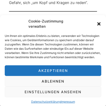
Gefahr, sich „um Kopf und Kragen zu reden“.
Interessierte suchen auch: Fahrerlaubnisentzug
Cookie-Zustimmung
Geschwindigkeit Geschwindigkeitsüberschreitung
verwalten
Geschwindigkeitskontrolle Radarmessung geblitzt Blitzer
Punkte Flensburg Punktesystem Führerscheinentzug
Um Ihnen ein optimales Erlebnis zu bieten, verwenden wir Technologien
Rotlichtverstoß Bußgeld Bußgeldkatalog Verkehrskontrolle
wie Cookies, um Geräteinformationen zu speichern und/oder darauf
Gefährdung Fremdgefährdung Blitzerfoto Toleranzabzug
zuzugreifen. Wenn Sie diesen Technologien zustimmen, können wir
Fahrerflucht Unfallflucht relative absolute
Daten wie das Surfverhalten oder eindeutige IDs auf dieser Website
Fahruntüchtigkeit
verarbeiten. Wenn Sie Ihre Zustimmung nicht erteilen oder zurückziehen,
können bestimmte Merkmale und Funktionen beeinträchtigt werden.
AKZEPTIEREN
ABLEHNEN
© 2026
Rechtsanwalt Klaus-Peter Ciesla in
EINSTELLUNGEN ANSEHEN
Erfurt – Fachanwalt für Strafrecht
•
Slightly
Theme
Datenschutzerklärung
Impressum